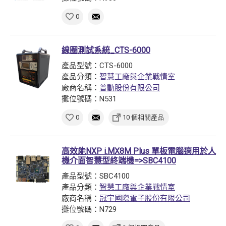
0
線圈測試系統_CTS-6000
產品型號：CTS-6000
產品分類：
智慧工廠與企業戰情室
廠商名稱：
普動股份有限公司
攤位號碼：N531
0
10 個相關產品
高效能NXP i.MX8M Plus 單板電腦適用於人
機介面智慧型終端機=>SBC4100
產品型號：SBC4100
產品分類：
智慧工廠與企業戰情室
廠商名稱：
冠宇國際電子股份有限公司
攤位號碼：N729