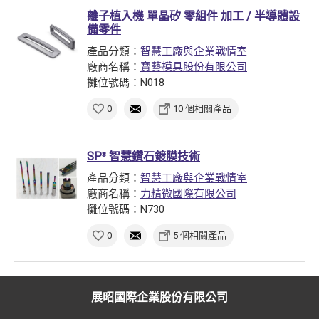
離子植入機 單晶矽 零組件 加工 / 半導體設
備零件
產品分類：
智慧工廠與企業戰情室
廠商名稱：
寶藝模具股份有限公司
攤位號碼：N018
0
10 個相關產品
SP³ 智慧鑽石鍍膜技術
產品分類：
智慧工廠與企業戰情室
廠商名稱：
力精微國際有限公司
攤位號碼：N730
0
5 個相關產品
展昭國際企業股份有限公司