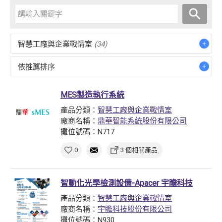
智慧工廠與企業戰情室
(34)
依推薦排序
MES製造執行系統
產品分類：
智慧工廠與企業戰情室
廠商名稱：
鼎華智能系統股份有限公司
攤位號碼：N717
0
3 個相關產品
智動化光學檢測設備-Apacer 宇瞻科技
產品分類：
智慧工廠與企業戰情室
廠商名稱：
宇瞻科技股份有限公司
攤位號碼：N930