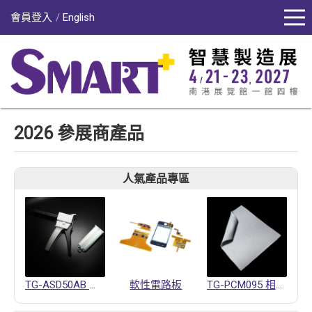
會員登入
English
2026 參展商產品
人氣產品專區
TG-ASD50AB 導熱凝膠
軟性電路板
TG-PCM095 相變化材料