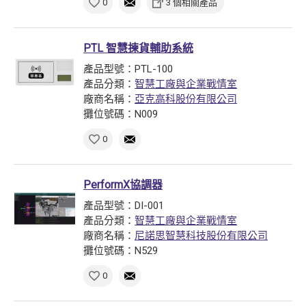
0
3 個相關產品
PTL 智慧揀貨輔助系統
產品型號：PTL-100
產品分類：
智慧工廠與企業戰情室
廠商名稱：
亞克高科股份有限公司
攤位號碼：N009
0
PerformX協調器
產品型號：DI-001
產品分類：
智慧工廠與企業戰情室
廠商名稱：
尼諾思智慧科技股份有限公司
攤位號碼：N529
0