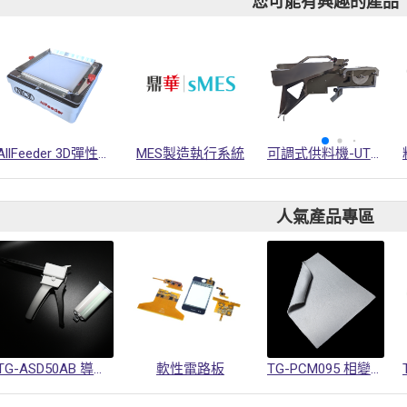
您可能有興趣的產品
AllFeeder 3D彈性整列送料機
MES製造執行系統
可調式供料機-UTF系列
人氣產品專區
TG-ASD50AB 導熱凝膠
軟性電路板
TG-PCM095 相變化材料