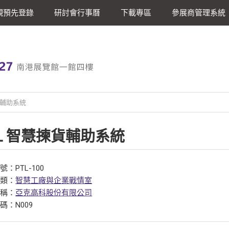
觀預先登錄
研討會行事曆
下載專區
參展商管理系統
貨輔助系統
TL 智慧揀貨輔助系統
：PTL-100
分類：
智慧工廠與企業戰情室
名稱：
亞克高科股份有限公司
碼：N009