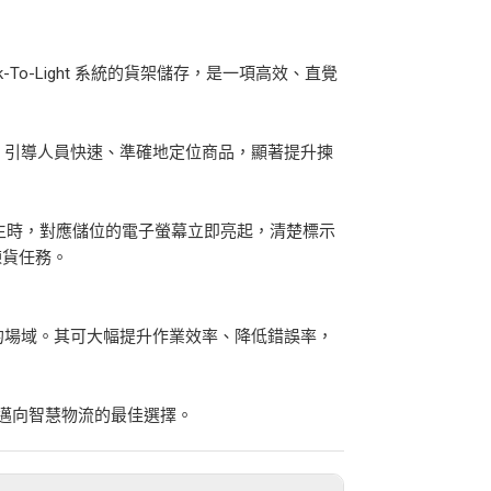
o-Light 系統的貨架儲存，是一項高效、直覺
示燈號，引導人員快速、準確地定位商品，顯著提升揀
生時，對應儲位的電子螢幕立即亮起，清楚標示
揀貨任務。
要求高的場域。其可大幅提升作業效率、降低錯誤率，
是您邁向智慧物流的最佳選擇。