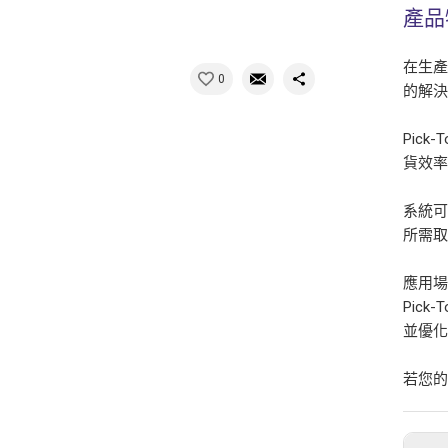
產品
在生產
0
的解
Pic
貨效
系統可
所需
應用
Pic
並優
若您的