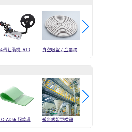
料帶包裝機-ATR系列
真空吸盤 / 金屬陶瓷 加工 / 半導體設備零件
APS先進規劃排程系統
TG-AD66 超軟導熱矽膠片
微米級智慧噴霧乾燥機
智慧製造戰情中心