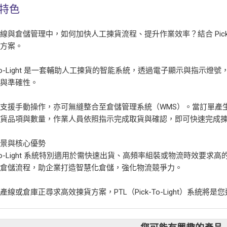
特色
線與倉儲管理中，如何加快人工揀貨流程、提升作業效率？結合 Pick-T
決方案。
k-To-Light 是一套輔助人工揀貨的智能系統，透過電子顯示與指
率與準確性。
支援手動操作，亦可無縫整合至倉儲管理系統（WMS）。當訂單產
取貨品項與數量，作業人員依照指示完成取貨與確認，即可快速完成
場景與核心優勢
k-To-Light 系統特別適用於需快速出貨、高頻率組裝或物流時效
化倉儲流程，助企業打造智慧化倉儲，強化物流競爭力。
產線或倉庫正尋求高效揀貨方案，PTL（Pick-To-Light）系統將