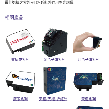
最佳選擇之紫外-可見-近紅外通用型光譜儀
相關產品
響尾蛇系列
金色子彈系列
紅色子彈系列
鷹眼系列
天權/天權-近紅外系列
天樞系列