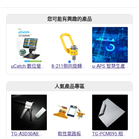
您可能有興趣的產品
μCatch 數位螢幕顯微鏡
8-211側向旋轉吊環
u-APS 智慧生產排程系統
人氣產品專區
TG-ASD50AB 導熱凝膠
軟性電路板
TG-PCM095 相變化材料