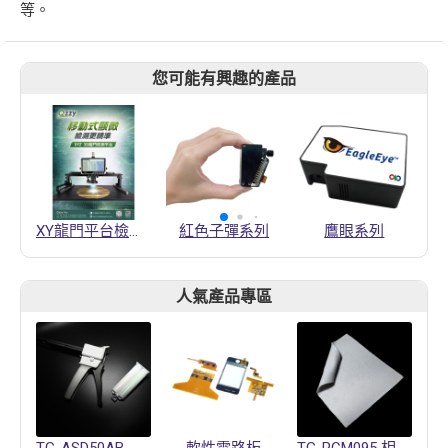
等。
您可能有興趣的產品
XY龍門平台檢測設備
紅色子彈系列
鷹眼系列
人氣產品專區
TG-ASD50AB 導熱凝膠
軟性電路板
TG-PCM095 相變化材料