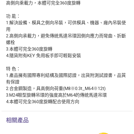
高側向乘載力，本體可完全360度旋轉
功 能：
1.解決設備、模具之側向吊裝，可供模具、機器、廠內吊裝使
用
2.高側向承載力，避免傳統馬達吊環因側向應力而彎曲、折斷
螺栓
3.本體可完全360度旋轉
4.隨貨附有KEY 免用板手即可輕鬆安裝
特 色：
1.產品擁有國際專利結構及國際認證，出貨附測試證書，品質
有保證
2.合金鋼製造，具高側向荷重(M8※0.3t_M64※12t)
3.M24眼型旋轉吊環的強度高於M64的傳統馬達吊環
4.本體可完全360度旋轉配合使用方向
相關產品