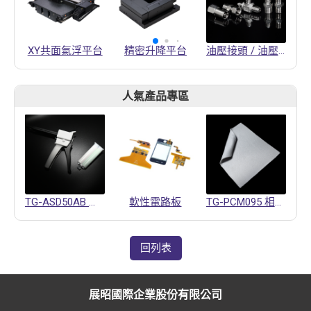
XY共面氣浮平台
精密升降平台
油壓接頭 / 油壓活動接頭 / 軟管夾頭
人氣產品專區
TG-ASD50AB 導熱凝膠
軟性電路板
TG-PCM095 相變化材料
回列表
展昭國際企業股份有限公司