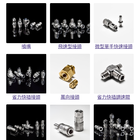
噴嘴
飛速型接頭
微型單手快速接頭
省力快插接頭
萬向接頭
省力快插調速閥