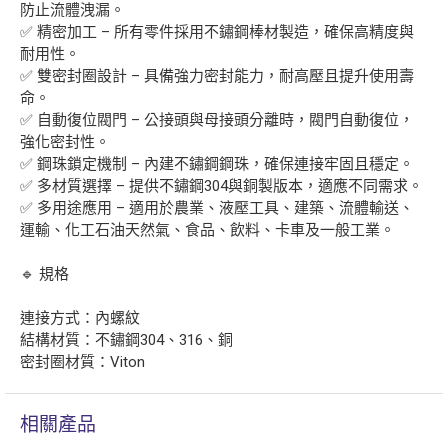
防止流體洩漏。
✅ 精密加工 – 所有零件採用不鏽鋼棒材製造，確保高精度與
耐用性。
✅ 雙密封圈設計 – 具備強力密封能力，耐高壓且提升使用壽
命。
✅ 自動復位閥門 – 公接頭與母接頭分離時，閥門自動復位，
強化密封性。
✅ 鋼珠鎖定機制 – 內建不鏽鋼鋼珠，確保連接牢固且穩定。
✅ 多材質選擇 – 提供不鏽鋼304與銅製版本，適應不同需求。
✅ 多用途應用 – 適用於農業、液壓工具、建築、流體輸送、
運輸、化工石油天然氣、食品、飲料、卡車及一般工業。
🔹 規格
連接方式：內螺紋
結構材質：不鏽鋼304、316、銅
密封圈材質：Viton
相關產品