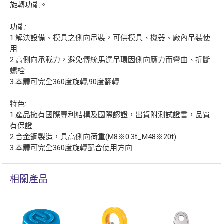
旋轉功能。
功能:
1.解決設備、模具之側向吊裝，可供模具、機器、廠內吊裝使
用
2.高側向承載力，避免傳統馬達吊環因側向應力而彎曲、折斷
螺栓
3.本體可完全360度旋轉,90度翻轉
特色:
1.產品擁有國際專利結構及國際認證，出貨附測試證書，品質
有保證
2.合金鋼製造，具高側向荷重(M8※0.3t_M48※20t)
3.本體可完全360度旋轉配合使用方向
相關產品