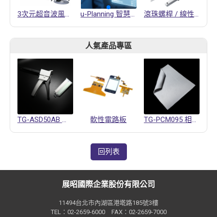
3次元超音波風向風速計
u-Planning 智慧生產計畫
滾珠螺桿 / 線性滑軌
人氣產品專區
TG-ASD50AB 導熱凝膠
軟性電路板
TG-PCM095 相變化材料
回列表
展昭國際企業股份有限公司
11494台北市內湖區港墘路185號3樓
TEL：02-2659-6000 FAX：02-2659-7000