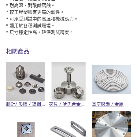
* 耐高溫、耐酸鹼腐蝕。
* 較工程塑膠有更高的韌性。
* 可承受測試中的高溫和機械應力。
* 適用於各種測試環境。
* 尺寸穩定性高，確保測試精度。
相關產品
膠針/ 吸嘴 / 鎢鋼 / 不鏽鋼 / 陶瓷 加工 / 封裝設備零件
夾具 / 哈氏合金 加工 / 半導體設備零件
真空吸盤 / 金屬陶瓷 加工 / 半導體設備零件