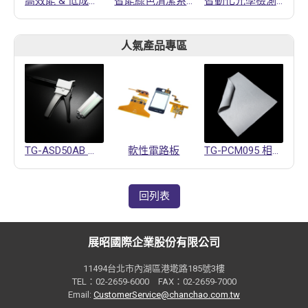
高效能 & 低成本HMI解決方案==>觸控平板電腦 NSD3300 (支援雙顯介面, 2nd LAN port with POE & 電池充電功能)
智能綠色清潔系統
智動化光學檢測設備-Apacer 宇瞻科技
人氣產品專區
TG-ASD50AB 導熱凝膠
軟性電路板
TG-PCM095 相變化材料
回列表
展昭國際企業股份有限公司
11494台北市內湖區港墘路185號3樓
TEL：02-2659-6000 FAX：02-2659-7000
Email:
CustomerService@chanchao.com.tw