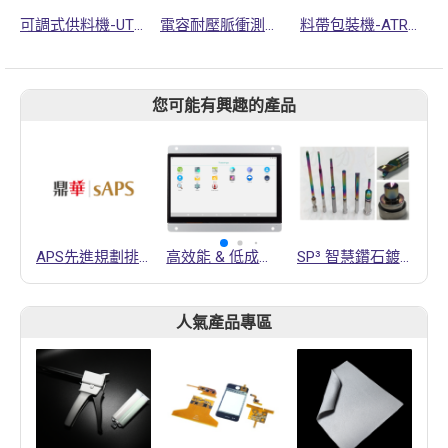
可調式供料機-UTF系列
電容耐壓脈衝測試器
料帶包裝機-ATR系列
您可能有興趣的產品
APS先進規劃排程系統
高效能 & 低成本HMI解決方案==>觸控平板電腦 NSD3300 (支援雙顯介面, 2nd LAN port with POE & 電池充電功能)
SP³ 智慧鑽石鍍膜技術
人氣產品專區