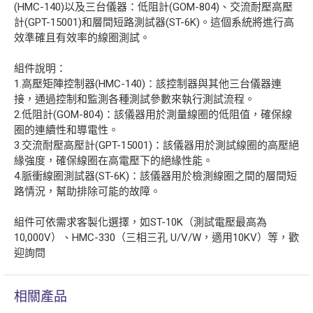
(HMC-140)以及三台儀器：低阻計(GOM-804)、交流耐壓高壓
計(GPT-15001)和層間短路測試器(ST-6K)。這個系統將進行高
效準確且有效率的線圈測試。
組件說明：
1.高壓矩陣控制器(HMC-140)：該控制器與其他三台儀器連
接，通過控制和監測各種測試參數來執行測試流程。
2.低阻計(GOM-804)：該儀器用於測量線圈的低阻值，確保線
圈的連續性和導電性。
3.交流耐壓高壓計(GPT-15001)：該儀器用於測試線圈的高壓絕
緣強度，確保線圈在高電壓下的絕緣性能。
4.脈衝線圈測試器(ST-6K)：該儀器用於檢測線圈之間的層間短
路情況，幫助排除可能的故障。
組件可依需求客製化選擇，如ST-10K（測試電壓最高為
10,000V）、HMC-330（三相三孔 U/V/W，適用10KV）等，歡
迎詢問
相關產品