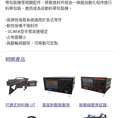
帶包裝機等相關配件，將散進料件經由一條龍自動化程序進行
料帶包裝，進而成為自動料帶包裝機。
•高彈性吸取系統適用於各式零件
•軟性吸嘴不傷料件
• SCARA型手臂高速穩定
•占地面積小
•具腳輪與腳架，可移動可定點
相關產品
可調式供料機-UTF系列
電容耐壓脈衝測試器
脈衝線圈測試器-ST系列