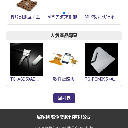
晶片封測座 / 工程塑膠 / 陶瓷 加工 / 封測設備零件
APS先進規劃排程系統
MES製造執行系統
人氣產品專區
TG-ASD50AB 導熱凝膠
軟性電路板
TG-PCM095 相變化材料
回列表
展昭國際企業股份有限公司