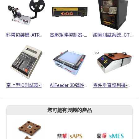
料帶包裝機-ATR系列
高壓矩陣控制器-HMC系列
線圈測試系統_CTS-6000
掌上型IC測試器-ICT系列
AllFeeder 3D彈性整列送料機
零件垂直整列機-VPA系列
您可能有興趣的產品