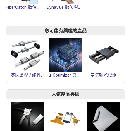
FiberCatch 數位看布機
DynaVue 數位螢幕倍率放大鏡
您可能有興趣的產品
滾珠螺桿 / 線性滑軌
u-Optimizer 最佳生產排程
空氣軸承模組
人氣產品專區