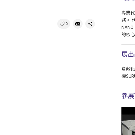
專業
務。 
0
NAN
的核
展出
倉敷化工
機SURU
參展