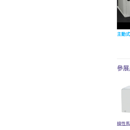
主動式
參展