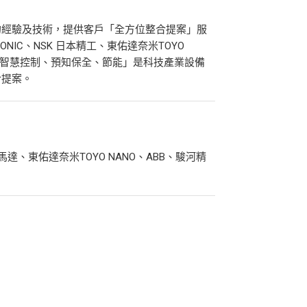
的經驗及技術，提供客戶「全方位整合提案」服
ONIC、NSK 日本精工、東佑達奈米TOYO
術、智慧控制、預知保全、節能」是科技產業設備
合提案。
、東方馬達、東佑達奈米TOYO NANO、ABB、駿河精