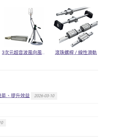
3次元超音波風向風速計
滾珠螺桿 / 線性滑軌
產能、提升效益
2026-03-10
10