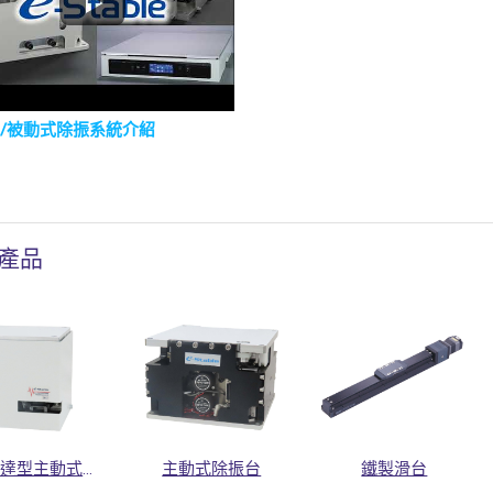
/被動式除振系統介紹
產品
線性馬達型主動式除振台
主動式除振台
鐵製滑台