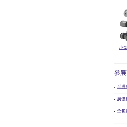
小型
參展
半導
廣億
全包