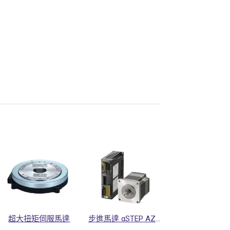
超大扭矩伺服馬達
步進馬達 αSTEP AZ系列