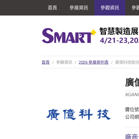
首頁
參展資訊
參觀資訊
參
首頁
/
參觀資訊
/
2026 參展商列表
/
廣億科技股
廣
KUANG
攤位號
公司
廠商