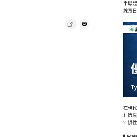
半導體
線寬日
在現
1. 
2. 