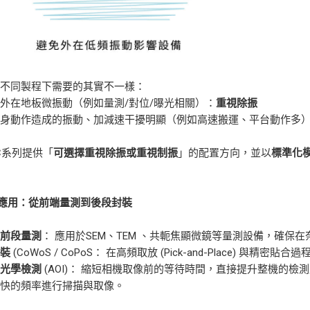
在不同製程下需要的其實不一樣：
外在地板微振動（例如量測/對位/曝光相關）：
重視除振
本身動作造成的振動、加減速干擾明顯（例如高速搬運、平台動作多
-C系列提供「
可選擇重視除振或重視制振
」的配置方向，並以
標準化
應用：從前端量測到後段封裝
體前段量測
： 應用於SEM、TEM 、共軛焦顯微鏡等量測設備，確保
封裝
(CoWoS / CoPoS： 在高頻取放 (Pick-and-Place) 與
化光學檢測
(AOI)： 縮短相機取像前的等待時間，直接提升整機的
更快的頻率進行掃描與取像。