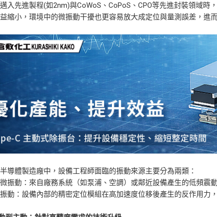
邁入先進製程(如2nm)與CoWoS、CoPoS、CPO等先進封裝領
益縮小，環境中的微振動干擾也更容易放大成定位與量測誤差，進而
代半導體製造廠中，設備工程師面臨的振動來源主要分為兩類：
環境微振動：來自廠務系統（如泵浦、空調）或鄰近設備產生的低頻震
慣性振動：設備內部的精密定位模組在高加速度位移後產生的反作用力