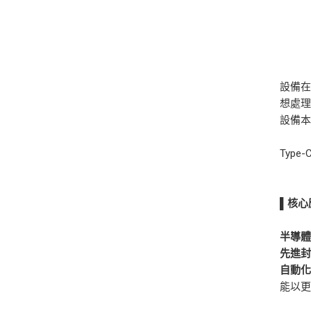
設備
想處理
設備
Type
▌
核心
半導
先進
自動
能以