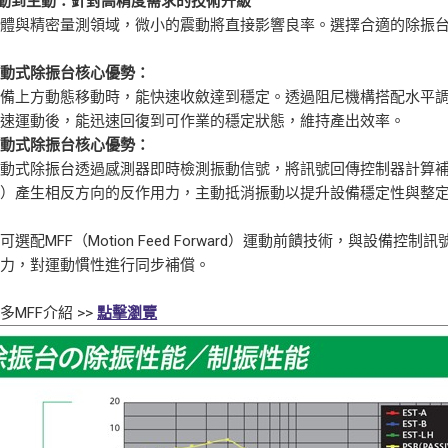
動到主動：針對高精度需求的技術升級
導體與精密量測領域，微小的震動將直接影響良率。選擇合適的除振
被動式除振台核心優勢：
上方動態移動時，能快速收斂達到穩定。透過阻尼機構搭配水平調
高速運動後，能迅速回復到可作業的穩定狀態，維持產出效率。
主動式除振台核心優勢：
式除振台透過感測器即時檢測振動信號，將訊號回傳控制器計算補償
閥）產生相反方向的反作用力，主動抵消振動以提升設備穩定性與整
配MFF（Motion Feed Forward）運動前饋技術，與設備
償力，對運動慣性進行同步補償。
多MFF介紹 >>
點擊瀏覽