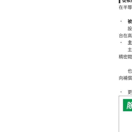
▌從被
在半
． 
設備
台在
． 
主動
精密
也可選
向補
．
更