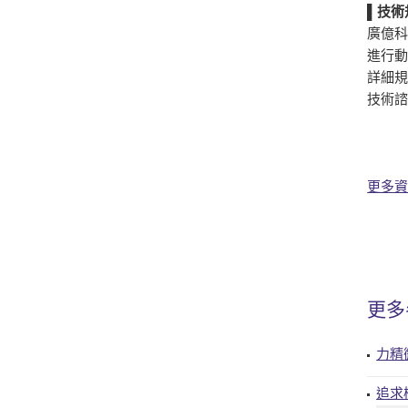
▌
技術
廣億
進行
詳細
技術諮
更多資
更多
力精
追求