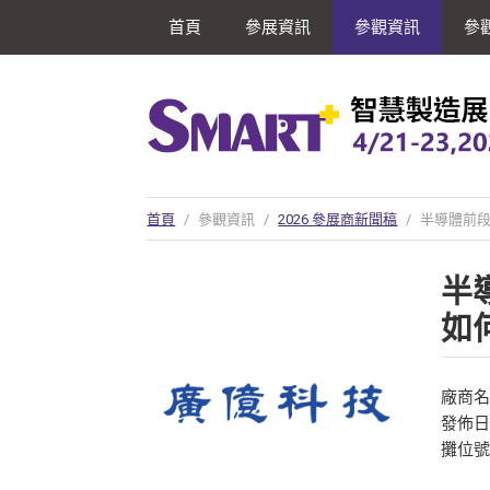
首頁
參展資訊
參觀資訊
參
首頁
/
參觀資訊
/
2026 參展商新聞稿
/
半導體前段
半
如
廠商
發佈日期
攤位號