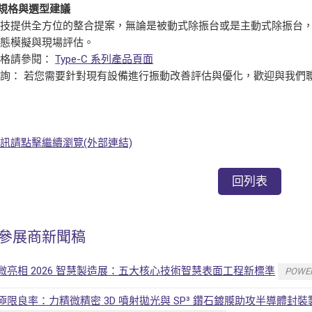
規格與選型建議
科技提供全方位的整合提案，無論是被動式除振台或是主動式除振台
動態模擬與現場評估。
規格請參閱：
Type-C 系列產品頁面
詢： 若您需要針對現有設備進行振動改善評估與優化，歡迎與我們
訊請點擊繼續瀏覽(外部連結)
回列表
參展商新聞稿
微亮相 2026 智慧製造展：五大核心技術智慧表面工程新標準
POWER
極限良率：力精微精密 3D 噴射拋光與 SP³ 鑽石鍍膜助攻半導體封