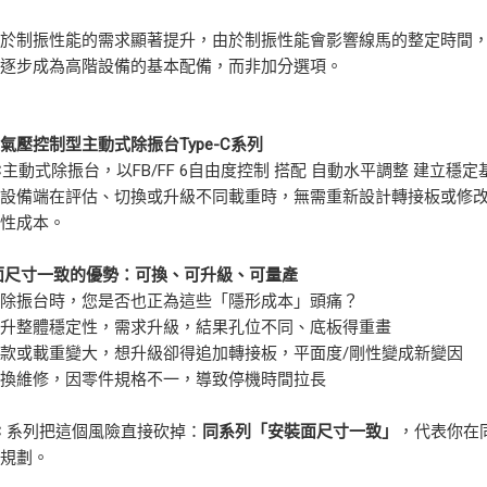
對於制振性能的需求顯著提升，由於制振性能會影響線馬的整定時間
已逐步成為高階設備的基本配備，而非加分選項。
 氣壓控制型主動式除振台Type-C系列
e-C主動式除振台，以FB/FF 6自由度控制 搭配 自動水平調整 建立
讓設備端在評估、切換或升級不同載重時，無需重新設計轉接板或修
定性成本。
面尺寸一致的優勢：可換、可升級、可量產
入除振台時，您是否也正為這些「隱形成本」頭痛？
提升整體穩定性，需求升級，結果孔位不同、底板得重畫
款或載重變大，想升級卻得追加轉接板，平面度/剛性變成新變因
替換維修，因零件規格不一，導致停機時間拉長
e-C 系列把這個風險直接砍掉：
同系列「安裝面尺寸一致」
，代表你在
級規劃。