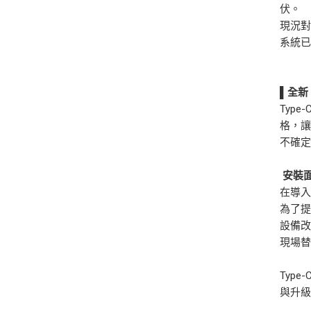
伏。
現況
系統
▌
全新
Typ
格，
不確
安裝
在導
為了
設備改
現場
Typ
與升