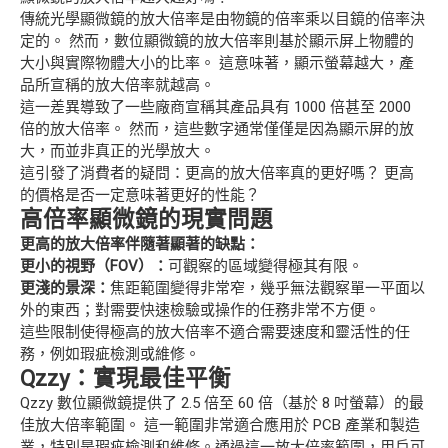
傳統光學顯微鏡的放大倍率是由物鏡的倍率乘以目鏡的倍率決
定的。 然而，數位顯微鏡的放大倍率則基於顯示屏上物體的
大小與實際物體大小的比率。 這意味著，顯示螢幕越大，產
品所宣稱的放大倍率就越高。
這一差異導致了一些廠商宣稱其產品具有 1000 倍甚至 2000
倍的放大倍率。 然而，這些數字通常僅僅是因為顯示屏的放
大，而並非真正的光學放大。
這引發了消費者的疑問：更高的放大倍率真的更好嗎？ 更高
的價格是否一定意味著更好的性能？
高倍率顯微鏡的現實問題
更高的放大倍率伴隨著顯著的缺點：
更小的視野（FOV）：
可觀察的區域變得極其有限。
更淺的景深：
焦距範圍變得非常窄，幾乎無法觀察單一平面以
外的東西；對需要快速檢驗或操作的任務非常不方便。
這些限制使得極高的放大倍率不適合需要速度和靈活性的任
務，例如瑕疵檢測或維修。
Qzzy：實現最佳平衡
Qzzy 數位顯微鏡提供了 2.5 倍至 60 倍（基於 8 吋螢幕）的最
佳放大倍率範圍。 這一範圍非常適合應用於 PCB 產業和製造
業，特別是瑕疵檢測和維修。通過這一放大倍率範圍，用戶可