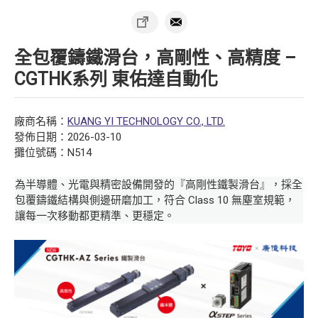
全包覆鑄鐵滑台，高剛性、高精度 –
CGTHK系列 東佑達自動化
廠商名稱：
KUANG YI TECHNOLOGY CO., LTD.
發佈日期：2026-03-10
攤位號碼：N514
為半導體、光電與精密設備開發的『高剛性鐵製滑台』，採全
包覆鑄鐵結構與側邊研磨加工，符合 Class 10 無塵室規範，
讓每一次移動都更精準、更穩定。