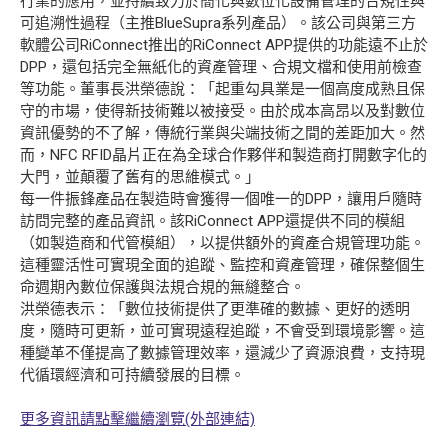
行業的應用，並持續致力於簡化與數位化設備管理的合規性與
可追溯性過程（主推BlueSupra系列產品）。該公司與第三方
軟體公司RiConnect推出的RiConnect APP提供的功能遠不止於
DPP，還包括完全無紙化的資產管理、合規文檔和使用前檢查
等功能。董事長洪榮德說：「起重勾具業是一個高度成熟且保
守的市場，使得新技術難以被接受。由於成本高昂以及對數位
資訊優勢的不了解，傳統行業與尖端技術之間的差距加大。然
而，NFC RFID晶片正在為全球合作夥伴和製造商打開數字化的
大門，並顛覆了舊有的思維模式。」
每一件振鋒產品在製造時會獲得一個唯一的DPP，讓用戶隨時
訪問完整的產品資訊。該RiConnect APP還提供不同的模組
（如製造商和代管模組），以提供額外的資產合規管理功能。
這種靈活性可實現全面的追蹤、監控和資產管理，確保整個生
命週期內數位保護與法規合規的無縫整合。
洪榮德表示：「數位技術提供了更準確的數據、更好的透明
度，隨時可更新，並可實現遠程追蹤，不會受到環境影響。這
種變革不僅提高了數據管理效率，還減少了資源浪費，支持現
代循環經濟和可持續發展的目標。
更多資訊請點擊繼續瀏覽(外部連結)