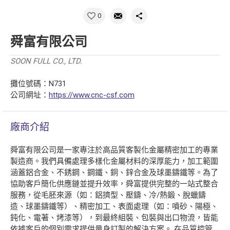
0
舜富有限公司
SOON FULL CO., LTD.
攤位號碼：N731
公司網址：
https://www.cnc-csf.com
廠商介紹
舜富有限公司是一家專注於高品質客製化金屬精密加工的專業
製造商。我們具備處理多樣化金屬材料的深厚能力，加工範圍
涵蓋鋁合金、不銹鋼、鋼鐵、銅、鋅合金及球墨鑄鐵等。為了
協助客戶簡化供應鏈並提升效率，舜富提供完整的一站式整合
服務，從毛胚來源（如：鋁擠型、壓鑄、冷/熱鍛、脫蠟鑄
造、球墨鑄鐵等）、精密加工、表面處理（如：噴砂、陽極、
鈍化、電著、烤漆等），到最終組裝、包裝與出口物流，皆能
依據客戶的個別需求提供量身訂製的解決方案。 在品質控管