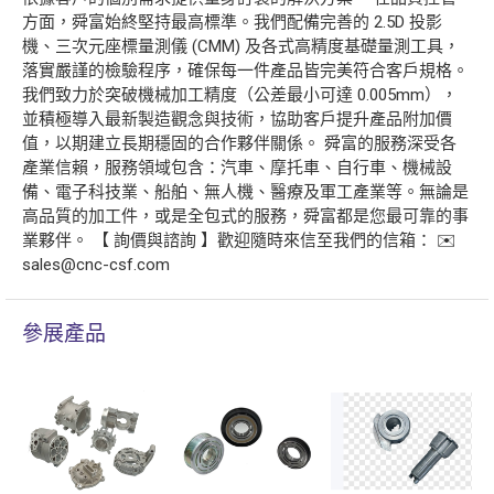
方面，舜富始終堅持最高標準。我們配備完善的 2.5D 投影
機、三次元座標量測儀 (CMM) 及各式高精度基礎量測工具，
落實嚴謹的檢驗程序，確保每一件產品皆完美符合客戶規格。
我們致力於突破機械加工精度（公差最小可達 0.005mm），
並積極導入最新製造觀念與技術，協助客戶提升產品附加價
值，以期建立長期穩固的合作夥伴關係。 舜富的服務深受各
產業信賴，服務領域包含：汽車、摩托車、自行車、機械設
備、電子科技業、船舶、無人機、醫療及軍工產業等。無論是
高品質的加工件，或是全包式的服務，舜富都是您最可靠的事
業夥伴。 【 詢價與諮詢 】歡迎隨時來信至我們的信箱： ✉️
sales@cnc-csf.com
參展產品