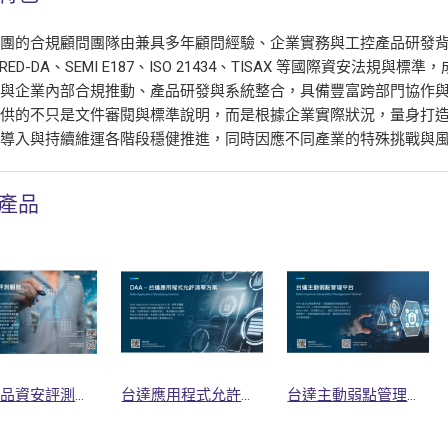
團的合規顧問團隊由兼具多年顧問經驗、企業實務與工控產品研發背景的專家組
、RED-DA、SEMI E187、ISO 21434、TISAX 等國際資安
參與企業內部合規推動、產品研發與系統整合，具備豐富跨部門協作
提供的不只是文件審閱與標準說明，而是根據企業實際狀況，量身打
、導入與持續維運各階段穩健推進，同時因應不同產業的特殊挑戰與
產品
台達產品資安評測服務
台達應用程式允許清單方案
台達主動弱點管理平台