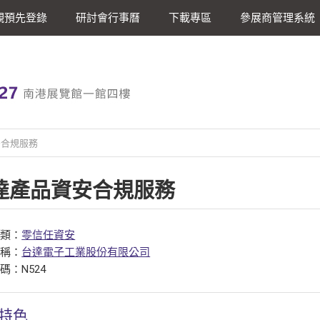
觀預先登錄
研討會行事曆
下載專區
參展商管理系統
安合規服務
達產品資安合規服務
分類：
零信任資安
名稱：
台達電子工業股份有限公司
碼：N524
特色