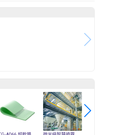
TG-AD66 超軟導熱矽膠片
微米級智慧噴霧乾燥機
智慧製造戰情中心