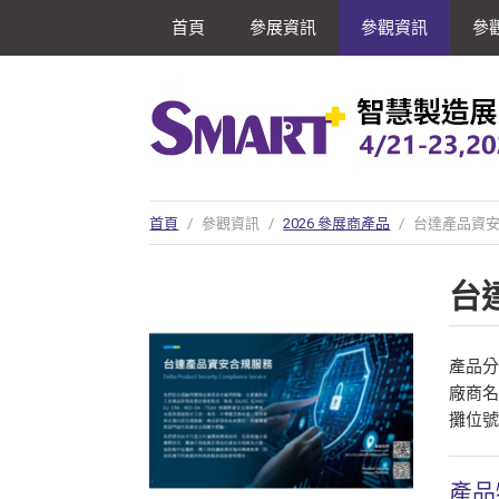
首頁
參展資訊
參觀資訊
參
首頁
/
參觀資訊
/
2026 參展商產品
/
台達產品資
台
產品
廠商
攤位號
產品