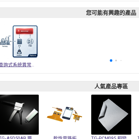
您可能有興趣的產品
查詢式系統異常偵測技術
人氣產品專區
TG-ASD50AB 導熱凝膠
軟性電路板
TG-PCM095 相變化材料