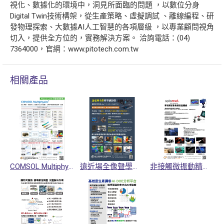
視化、數據化的環境中，洞見所面臨的問題 ，以數位分身
Digital Twin技術構架，從生產策略、虛擬調試 、離線編程、研
發物理探索、大數據AI人工智慧的各項層級 ，以專業顧問視角
切入，提供全方位的，實務解決方案。 洽詢電話：(04)
7364000，官網：www.pitotech.com.tw
相關產品
COMSOL Multiphysics多物理量耦合模擬軟體
遠近場全像聲學攝影機SORAMA
非接觸微振動精密量測儀Optomet