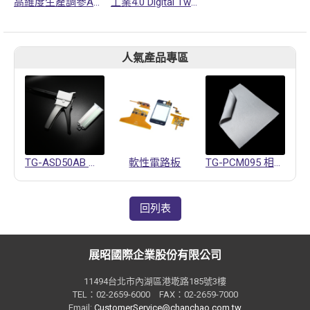
高維度生產調參AI DOE分析平台
工業4.0 Digital Twin驗證模擬架構
人氣產品專區
TG-ASD50AB 導熱凝膠
軟性電路板
TG-PCM095 相變化材料
回列表
展昭國際企業股份有限公司
11494台北市內湖區港墘路185號3樓
TEL：02-2659-6000 FAX：02-2659-7000
Email:
CustomerService@chanchao.com.tw