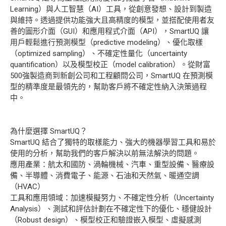
Learning）與人工智慧（AI）工具，從創意發想、設計到製造
與維持。透過提供功能強大且高精度的模型，並搭配使用者友
善的圖形介面（GUI）和應用程式介面（API），SmartUQ 讓
用戶輕鬆進行預測模型（predictive modeling）、優化取樣
（optimized sampling）、不確定性量化（uncertainty
quantification）以及模型校正（model calibration）。從財富
500強製造商到新創公司和工程顧問公司，SmartUQ 在預測模
型的精準度是最領先的，幫助客戶將不確定性納入決策過程
中。
為什麼選擇 SmartUQ？
SmartUQ 結合了獨特的取樣能力、強大的機器學習工具和易於
使用的分析，幫助我們的客戶解決以前無法解決的問題。
應用產業：航太和國防、渦輪機械、汽車、重型設備、醫療設
備、半導體、消費電子、能源、石油和天然氣、暖通空調
（HVAC）
工具和應用領域：加速模擬努力、不確定性分析（Uncertainty
Analysis）、測試和評估計劃在不確定性下的優化、穩健設計
（Robust design）、模型校正和驗證嵌入模型、虛擬感測