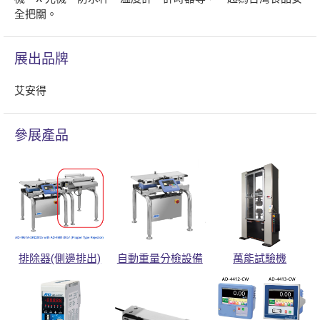
全把關。
展出品牌
艾安得
參展產品
排除器(側邊排出)
自動重量分檢設備
萬能試驗機