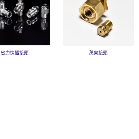
省力快插接頭
萬向接頭