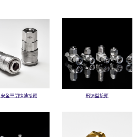
手安全單閉快速接頭
飛速型接頭