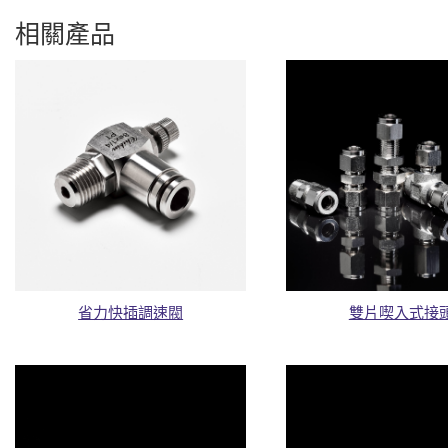
相關產品
省力快插調速閥
雙片喫入式接