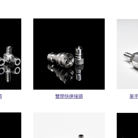
頭
雙閉快速接頭
單