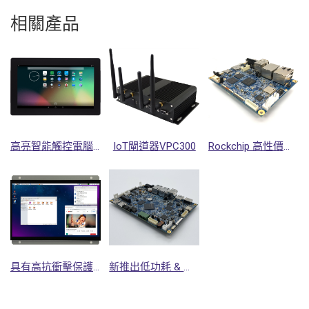
相關產品
高亮智能觸控電腦 NSD2500-HL
IoT閘道器VPC300
Rockchip 高性價比, 四核A35應用處理器==> 單板電腦SBC3300
具有高抗衝擊保護玻璃的新型智能觸控電腦 => NSD3500-HL-KK3
新推出低功耗 & 高效能的單板電腦 SBC3500適用於中階市場