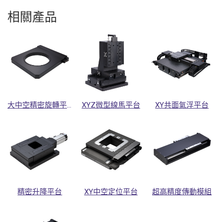
相關產品
大中空精密旋轉平台
XYZ微型線馬平台
XY共面氣浮平台
精密升降平台
XY中空定位平台
超高精度傳動模組