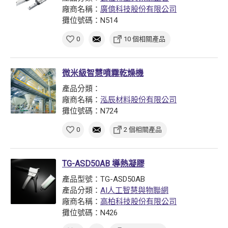
廠商名稱：
廣億科技股份有限公司
攤位號碼：N514
0
10 個相關產品
微米級智慧噴霧乾燥機
產品分類：
廠商名稱：
泓辰材料股份有限公司
攤位號碼：N724
0
2 個相關產品
TG-ASD50AB 導熱凝膠
產品型號：TG-ASD50AB
產品分類：
AI人工智慧與物聯網
廠商名稱：
高柏科技股份有限公司
攤位號碼：N426