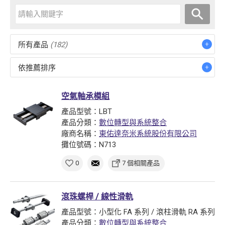
所有產品
(182)
依推薦排序
空氣軸承模組
產品型號：LBT
產品分類：
數位轉型與系統整合
廠商名稱：
東佑達奈米系統股份有限公司
攤位號碼：N713
0
7 個相關產品
滾珠螺桿 / 線性滑軌
產品型號：小型化 FA 系列 / 滾柱滑軌 RA 系列
產品分類：
數位轉型與系統整合