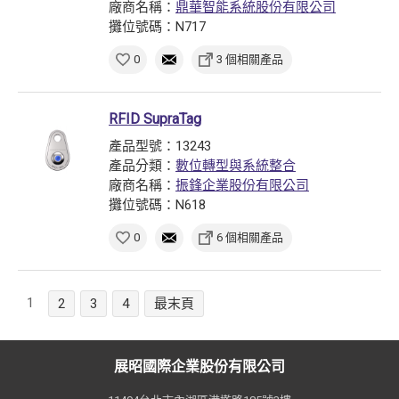
廠商名稱：
鼎華智能系統股份有限公司
攤位號碼：N717
0
3 個相關產品
RFID SupraTag
產品型號：13243
產品分類：
數位轉型與系統整合
廠商名稱：
振鋒企業股份有限公司
攤位號碼：N618
0
6 個相關產品
1
2
3
4
最末頁
展昭國際企業股份有限公司